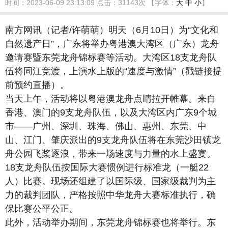
时间：2023-06-09 23:13:09
点击：
31143次
【字体：
大
中
小
】
南方网讯（记者/许萌萌）明天（6月10日）为“文化和
自然遗产日”，广东将举办粤港澳大湾区（广东）龙舟
邀请赛暨东莞龙舟锦标赛等活动。大湾区18支龙舟队
伍将同江竞渡，上演水上版的“速度与激情”（戳链接提
前预约直播）。
当天上午，活动将以粤港澳龙舟点睛拉开帷幕。来自
香港、澳门的9支龙舟队伍，以及大湾区内广东9个城
市——广州、深圳、珠海、佛山、惠州、东莞、中
山、江门、肇庆派出的9支龙舟队伍将在东莞沙田镇龙
舟公园飞桨逐浪，带来一场速度与力量的水上盛宴。
18支龙舟队伍按国际大赛惯例进行标准龙（一艇22
人）比赛。现场还组建了以国际级、国家级裁判为主
力的裁判团队，严格按照中华龙舟大赛标准执行，确
保比赛公平公正。
此外，活动举办期间，东莞龙舟锦标赛也将举行。东