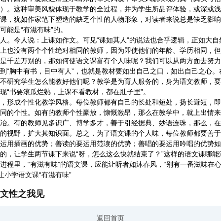
）。这种审美风貌体现于教学的全过程，并为学生所品评体验，或深或浅
课，犹如作家笔下塑造的缺乏个性的人物形象，对读者来说总是缺乏影响
可能是“有滋有味”的。
。今人说：上课如作文。可见“课如其人”的说法也合乎逻辑，正如大自
上也没有两个个性绝对相同的教师，因为即使他们的年龄、学历相同，但
是千差万别的，那如何使语文课富有个人味呢？我们可以从两方面去努力
“胸中有书，目中有人”，也就是教材要如出自己之口，如出自己之心。
不研究学生怎么能教好他们呢？教学是为育人服务的，身为语文教师，要
现“书要滚瓜烂熟，上课不看教材，都在肚子里”。
形成个性化教学风格。每位教师都有自己的长处和短处，扬长避短，即突
同的个性。如有的教师个性豪放，慷慨激昂，那么在教学中，就上出情来
冶。有的教师见多识广、博学多才，善于引经据典、妙语连珠，那么，在
的视野，扩大其知识面。总之，为了语文课的个人味，每位教师都要善于
运用插画的优势；善读的要运用范读的优势；善唱的要运用吟唱的优势如
的，让学生两节课下来说“呀，怎么这么快就结束了？”这样的语文课哪能
里，“有滋有味”的语文课，应能让听者如沐春风，“别有一番滋味在心
让小学语文课“有滋有味”
文性之我见
返回首页