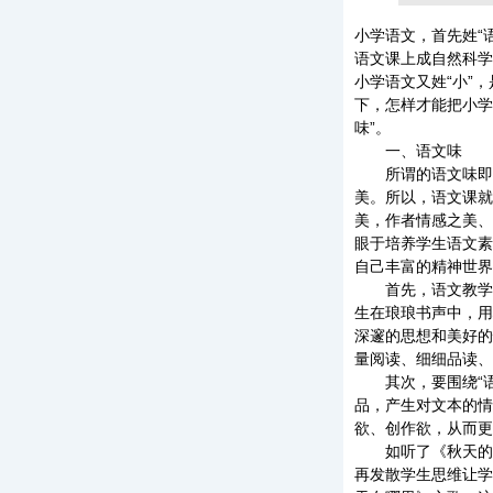
小学语文，首先姓“
语文课上成自然科学
小学语文又姓“小”
下，怎样才能把小学
味”。
一、语文味
所谓的语文味即是
美。所以，语文课就
美，作者情感之美、
眼于培养学生语文素
自己丰富的精神世界
首先，语文教学必
生在琅琅书声中，用
深邃的思想和美好的
量阅读、细细品读、
其次，要围绕“语
品，产生对文本的情
欲、创作欲，从而更
如听了《秋天的雨
再发散学生思维让学