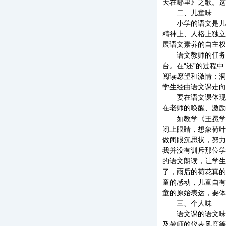
天在哪里》之歌。这
二、儿童味
小学的语文是儿童
精神上、人格上独立
展语文素养的自主权
语文教师的任务，
台。在“还”的过程
阅读愿望和激情；洞
学生经由语文课走向
要在语文课体现“
在老师的唤醒、激励
如教学《王冕学画
闭上眼睛，想象荷叶
做闭眼沉思状，努力
我并没有训斥那位学
的语文朗读，让学生
了，雨后的荷花真的
童的感动，儿童自有
童的原始表达，要体
三、个人味
语文课的语文味，
及教师的仪表风度等