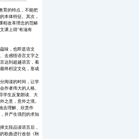
教育的特点，不能把
的本体特征。其次，
课程改革理念的范畴
文课上得“有滋有
藴味，也即是语文
、去感悟语言文字之
言达到超越语言，着
最终积淀文化，形成
分阅读的时间，让学
会作者伟大的人格、
导学生反复朗读、大
外之意，意外之境。
地去理解、欣赏作
，并产生强烈的求知
择文段品读语言后，
的歌曲进行改创《秋