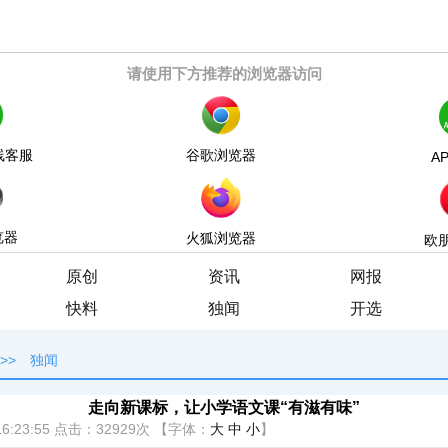
请使用下方推荐的浏览器访问
线客服
谷歌浏览器
A
览器
火狐浏览器
欧
原创
资讯
网报
快料
独闻
开选
>>
独闻
走向新课标，让小学语文课“有滋有味”
6:23:55
点击：
32929次
【字体：
大
中
小
】