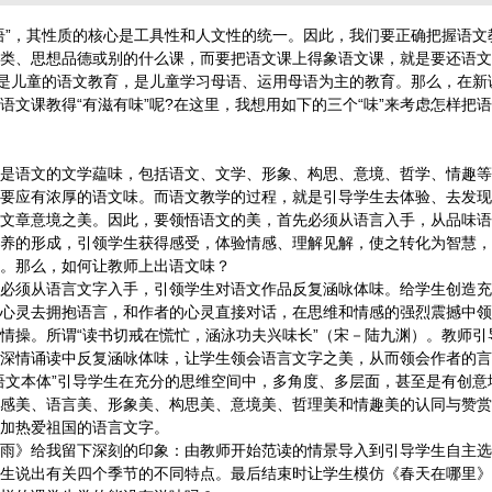
语”，其性质的核心是工具性和人文性的统一。因此，我们要正确把握语文
类、思想品德或别的什么课，而要把语文课上得象语文课，就是要还语文
，是儿童的语文教育，是儿童学习母语、运用母语为主的教育。那么，在新
语文课教得“有滋有味”呢?在这里，我想用如下的三个“味”来考虑怎样把语
语文的文学藴味，包括语文、文学、形象、构思、意境、哲学、情趣等
要应有浓厚的语文味。而语文教学的过程，就是引导学生去体验、去发现
文章意境之美。因此，要领悟语文的美，首先必须从语言入手，从品味语
养的形成，引领学生获得感受，体验情感、理解见解，使之转化为智慧，
。那么，如何让教师上出语文味？
须从语言文字入手，引领学生对语文作品反复涵咏体味。给学生创造充
心灵去拥抱语言，和作者的心灵直接对话，在思维和情感的强烈震撼中领
情操。所谓“读书切戒在慌忙，涵泳功夫兴味长”（宋－陆九渊）。教师引
深情诵读中反复涵咏体味，让学生领会语言文字之美，从而领会作者的言
文本体”引导学生在充分的思维空间中，多角度、多层面，甚至是有创意
感美、语言美、形象美、构思美、意境美、哲理美和情趣美的认同与赞赏
加热爱祖国的语言文字。
》给我留下深刻的印象：由教师开始范读的情景导入到引导学生自主选
生说出有关四个季节的不同特点。最后结束时让学生模仿《春天在哪里》