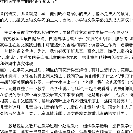
样的课学生学的能没有滋味吗？
的语文。儿童就是儿童，他们既不是缩小的成人，也不是成人的预备。
的人，儿童又是语文学习的主人，因此，小学语文教学必须从成人霸权中
。
主要不是教导学生和控制学生，而是通过文本向学生提供一个更活跃、
中，语文教师应该自起至终、自觉自愿地成为学生实践的组织者、服务者和
察学生在语文实践过程中可能遇到的困难和障碍；诱发学生作为一名读者
一片新的语文天地。为此，我们必须了解儿童、研究儿童、懂得儿童的文
儿童味”，更重要的是凸现儿童的主体地位，把儿童的精神融入语文课，
和鼓舞中真实体现。
》，在学习大雨过后，湖里的荷花开得更鲜艳，荷叶是碧绿的，花瓣是
清水滴滴，水珠在花瓣上滚来滚去，我问学生“你们看到了什么？听到了什
去想那幅美丽的荷花图。一位学生冲出一句：“老师，我什么也没看到！”
生，而是调整了一下教学，跟学生说：“那我们一起再去看看，再去听听吧
在悠扬的乐曲声中再次感受语言文字带来的美。还是那位学生，他说：“
很美，在阳光照耀下，碧绿的荷叶上水珠不但滚来滚去，还闪闪发亮！”
儿童的诠释，儿童自有儿童的情怀，儿童自有儿童的梦想。语文的主人是
会语言的真意，要让儿童真情流露，语文课就要尊重儿童的语文世界，上
一般是说语文教师在教学过程中处理教材、组织教学活动、选择教学手
诸种因素，凝聚之后显示出来的审美风貌，审美风貌表现为真（真实可信